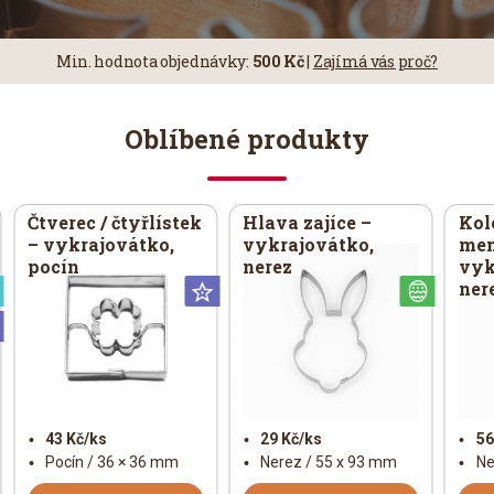
Min.
hodnota objednávky:
500 Kč
|
Zajímá vás proč?
Oblíbené produkty
Čtverec / čtyřlístek
Hlava zajíce –
Kol
– vykrajovátko,
vykrajovátko,
men
pocín
nerez
vyk
ner
Speciální
Universální
Veliko
Universální
43 Kč/ks
29 Kč/ks
56
Pocín / 36 × 36 mm
Nerez / 55 x 93 mm
Ne