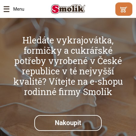
Menu
Min.
Váš
hodnota
košík je
objednáv
prázdný
Hledáte vykrajovátka,
500
Kč |
formičky a cukrářské
Proč?
potřeby vyrobené v České
Přejít
republice v té nejvyšší
do
kvalitě? Vítejte na e-shopu
košík
rodinné firmy Smolík
Nakoupit