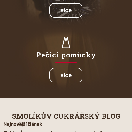
více
Pečící pomůcky
více
SMOLÍKŮV CUKRÁŘSKÝ BLOG
Nejnovější článek