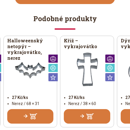
Podobné produkty
Halloweenský
Kříž –
Dýně
netopýr –
vykrajovátko
vyk
vykrajovátko,
nerez
Halloween
Halloween
Hallo
Speciální
Speciální
Speciá
Universální
Universální
Univer
27 Kč/ks
27 Kč/ks
27
Nerez / 68 × 31
Nerez / 38 × 60
Ne