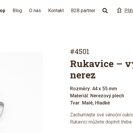
hop
Blog
O nás
Kontakt
B2B partner
Přih
#4501
Rukavice – v
nerez
Rozměry: 44 x 55 mm
Materiál: Nerezový plech
Tvar: Malé, Hladké
Zachumlejte své vánoční cukro
Rukavici můžete doplnit třeba 