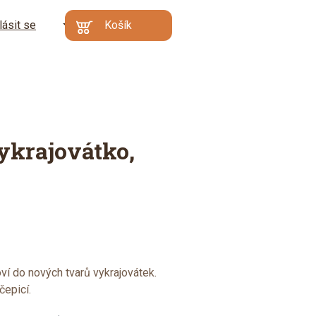
lásit se
CZ
Košík
Kč
€
Min. hodnota
Váš košík je prázdný
objednávky: 500 Kč |
Proč?
Přejít do
košíku
ykrajovátko,
ví do nových tvarů vykrajovátek.
čepicí.