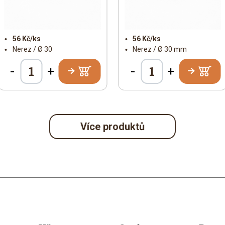
56 Kč/ks
56 Kč/ks
Nerez / Ø 30
Nerez / Ø 30 mm
-
-
+
+
Více produktů