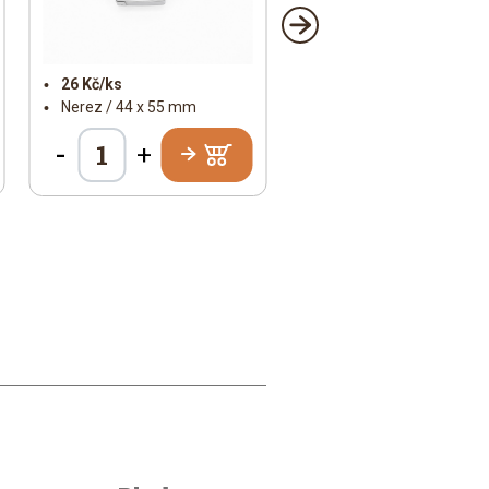
26 Kč/ks
Nerez / 44 x 55 mm
-
+