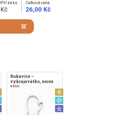
DPH za ks
Celková cena
 Kč
26,00 Kč
Rukavice –
vykrajovátko, nerez
#4501
Vánoční
Vánoční
Speciální
Speciální
Universální
Universální