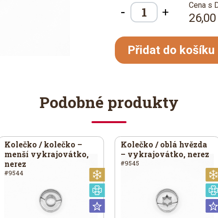
Cena s 
-
+
26,00
Přidat do košíku
Podobné produkty
Kolečko / kolečko –
Kolečko / oblá hvězda
menší vykrajovátko,
– vykrajovátko, nerez
nerez
#9545
#9544
noční
Vánoční
eciální
Speciální
iversální
Universální