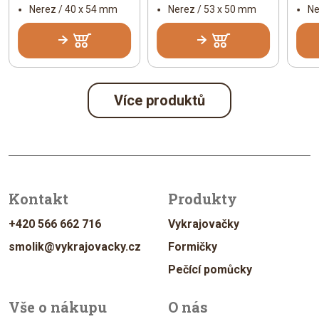
Nerez / 40 x 54 mm
Nerez / 53 x 50 mm
Ne
Více produktů
Kontakt
Produkty
+420 566 662 716
Vykrajovačky
smolik@vykrajovacky.cz
Formičky
Pečící pomůcky
Vše o nákupu
O nás