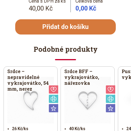
Cena s DPH za ks
Celková cena
40,00 Kč
0,00 Kč
Přidat do košíku
Podobné produkty
Srdce –
Srdce BFF –
Pus
nepravidelné
vykrajovátko,
vyk
vykrajovátko, 54
nářezovka
mm, nerez
Valentýn
Valent
Speciální
Speciá
Universální
Univer
26 Kč/ks
40 Kč/ks
24