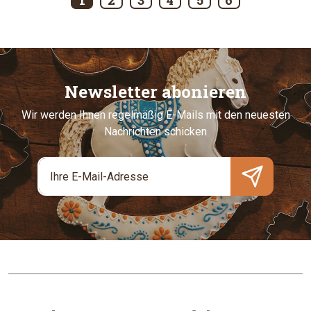
1
2
3
4
5
6
Newsletter abonieren
Wir werden Ihnen regelmäßig E-Mails mit den neuesten
Nachrichten schicken