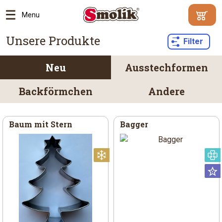
Menu
Mindestbe
Unsere Produkte
Ihr
Filter
500
Warenko
Kč
|
enthält
Warum?
keine
Neu
Ausstechformen
Artikel
Zum
Backförmchen
Andere
Ware
Baum mit Stern
Bagger
Weihnachtlich