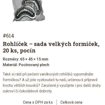
#614
Rohlíček – sada velkých formiček,
20 ks, pocín
Rozměry: 65 × 45 × 15 mm
Materiál: Pocínovaný plech
Také si rádi při pečení vanilkových rohlíčků vypomáháte
formičkou? A už jste vyzkoušeli tu naši, určenou k přípravě
trochu větších kousků? Zaručeně ji využijete i pro další druhy
cukroví či čokoládové dobroty.
Cena s DPH za ks
Celková cena