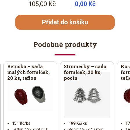
105,00 Kč
0,00 Kč
Přidat do košíku
Podobné produkty
Beruška – sada
Stromečky – sada
Koš
malých formiček,
formiček, 20 ks,
for
20 ks, teflon
pocín
tef
151 Kč/ks
199 Kč/ks
17
Teflon / 22 × 28 × 10
Pocín / 36 x 47 mm
Te