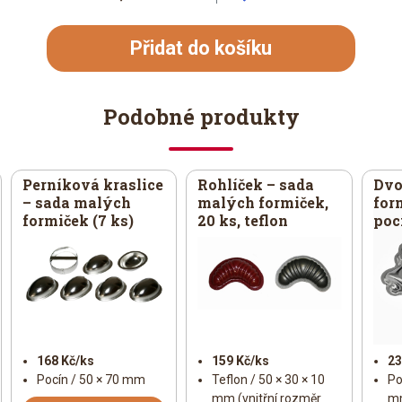
Přidat do košíku
Podobné produkty
Perníková kraslice
Rohlíček – sada
Dvo
– sada malých
malých formiček,
for
formiček (7 ks)
20 ks, teflon
poc
168 Kč/ks
159 Kč/ks
23
Pocín / 50 × 70 mm
Teflon / 50 × 30 × 10
Po
mm (vnitřní rozměr
m