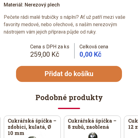
Materiál: Nerezový plech
Pečete rádi malé trubičky s náplní? Ať už patří mezi vaše
favority medové, nebo ořechové, s naším nerezovým
nástrojem vám jejich příprava půjde od ruky.
Cena s DPH za ks
Celková cena
259,00 Kč
0,00 Kč
Přidat do košíku
Podobné produkty
Cukrářská špička –
Cukrářská špička –
Cuk
zdobicí, kulatá, Ø
8 zubů, zaoblená
12 
10 mm