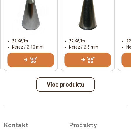
22 Kč/ks
22 Kč/ks
22
Nerez / Ø 10 mm
Nerez / Ø 5 mm
Ne
Více produktů
Kontakt
Produkty