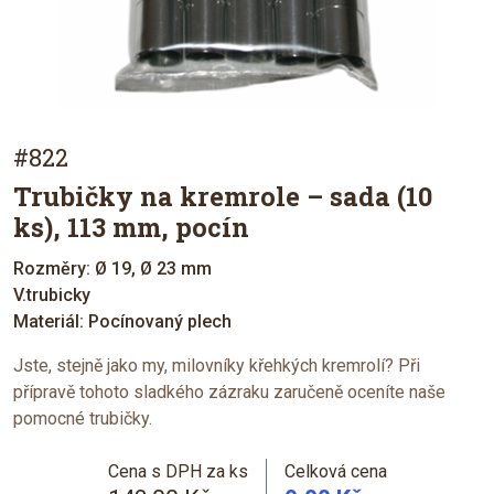
#822
Trubičky na kremrole – sada (10
ks), 113 mm, pocín
Rozměry: Ø 19, Ø 23 mm
V.trubicky
Materiál: Pocínovaný plech
Jste, stejně jako my, milovníky křehkých kremrolí? Při
přípravě tohoto sladkého zázraku zaručeně oceníte naše
pomocné trubičky.
Cena s DPH za ks
Celková cena