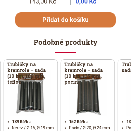
143,00 Kč
0,00 Kč
Přidat do košíku
Podobné produkty
Trubičky na
Trubičky na
Tru
kremrole – sada
kremrole – sada
sada
(10 ks), 100 mm,
(10 ks), 135 mm,
teflon
pocín
189 Kč/ks
152 Kč/ks
13
Nerez / Ø 15, Ø 19 mm
Pocín / Ø 20, Ø 24 mm
Po