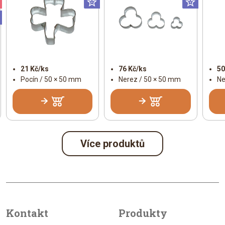
Valentýn
Universální
Univer
Universální
21 Kč/ks
76 Kč/ks
50
Pocín / 50 × 50 mm
Nerez / 50 × 50 mm
Ne
Více produktů
Kontakt
Produkty