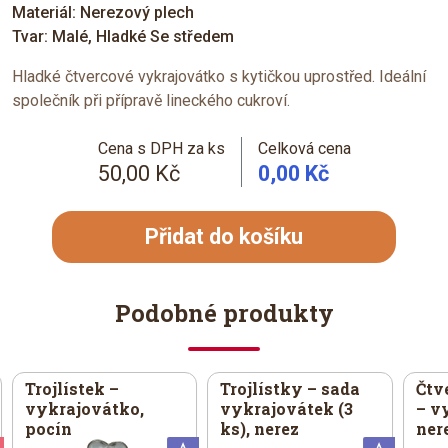
Materiál: Nerezový plech
Tvar: Malé, Hladké Se středem
Hladké čtvercové vykrajovátko s kytičkou uprostřed. Ideální
společník při přípravě lineckého cukroví.
Cena s DPH za ks
Celková cena
50,00 Kč
0,00 Kč
Přidat do košíku
Podobné produkty
Trojlístek –
Trojlístky – sada
Čtv
vykrajovátko,
vykrajovátek (3
– v
pocín
ks), nerez
ner