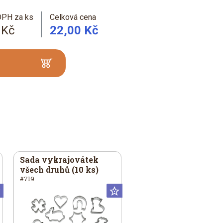
DPH za ks
Celková cena
 Kč
22,00 Kč
Sada vykrajovátek
všech druhů (10 ks)
#719
Universální
Universální