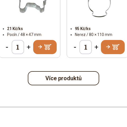
21 Kč/ks
95 Kč/ks
Pocín / 48 × 47 mm
Nerez / 80 × 110 mm
-
-
+
+
Více produktů