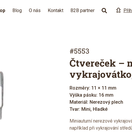
hop
Blog
O nás
Kontakt
B2B partner
Přih
#5553
Čtvereček – 
vykrajovátko
Rozměry: 11 × 11 mm
Výška pásku: 16 mm
Materiál: Nerezový plech
Tvar: Mini, Hladké
Miniauturní nerezové vykrajová
například při vykrajování střed