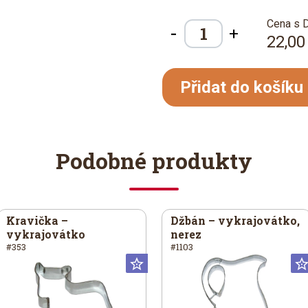
Cena s 
-
+
22,00
Přidat do košíku
Podobné produkty
Kravička –
Džbán – vykrajovátko,
vykrajovátko
nerez
#353
#1103
iversální
Universální