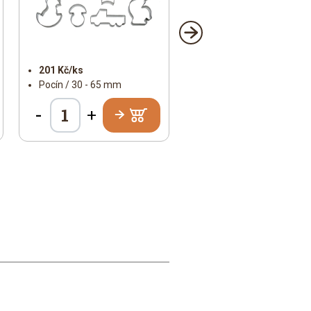
201 Kč/ks
Pocín / 30 - 65 mm
-
+