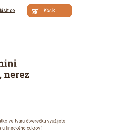
lásit se
CZ
Košík
Kč
EN
€
Min. hodnota
Váš košík je prázdný
objednávky: 500 Kč |
DE
Proč?
Přejít do
košíku
mini
, nerez
tko ve tvaru čtverečku využijete
ů u lineckého cukroví.