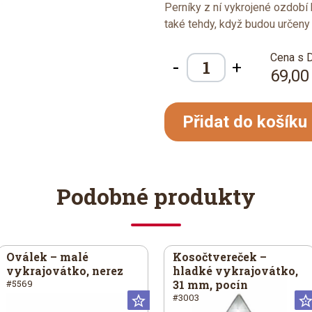
Perníky z ní vykrojené ozdobí
také tehdy, když budou určeny k
Cena s 
-
+
69,00
Přidat do košíku
Podobné produkty
Oválek – malé
Kosočtvereček –
vykrajovátko, nerez
hladké vykrajovátko,
31 mm, pocín
#5569
#3003
iversální
Universální