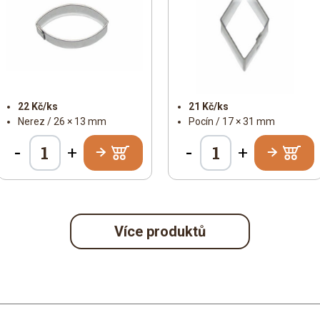
22 Kč/ks
21 Kč/ks
Nerez / 26 × 13 mm
Pocín / 17 × 31 mm
-
-
+
+
Více produktů