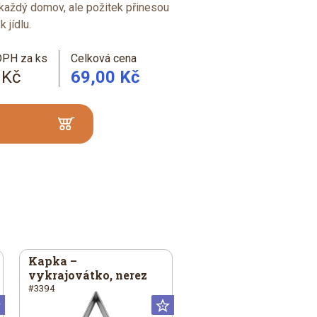
 každý domov, ale požitek přinesou
 jídlu.
DPH za ks
Celková cena
 Kč
69,00 Kč
Kapka –
vykrajovátko, nerez
#3394
Universální
Universální