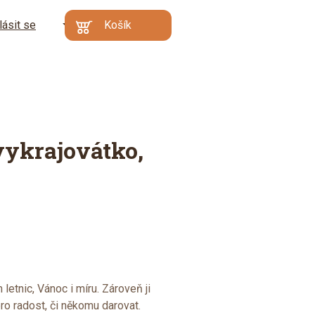
lásit se
CZ
Košík
Kč
EN
€
Min. hodnota
Váš košík je prázdný
objednávky: 500 Kč |
DE
Proč?
Přejít do
košíku
vykrajovátko,
etnic, Vánoc i míru. Zároveň ji
ro radost, či někomu darovat.