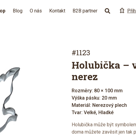
hop
Blog
O nás
Kontakt
B2B partner
Přih
#1123
Holubička – 
nerez
Rozměry: 80 × 100 mm
Výška pásku: 20 mm
Materiál: Nerezový plech
Tvar: Velké, Hladké
Holubička může být symbolem l
doma můžete zavěsit jen tak p