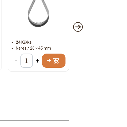
24 Kč/ks
Nerez / 26 × 45 mm
-
+