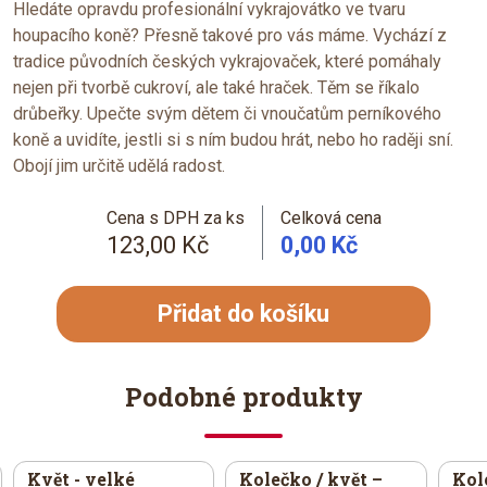
Hledáte opravdu profesionální vykrajovátko ve tvaru
houpacího koně? Přesně takové pro vás máme. Vychází z
tradice původních českých vykrajovaček, které pomáhaly
nejen při tvorbě cukroví, ale také hraček. Těm se říkalo
drůbeřky. Upečte svým dětem či vnoučatům perníkového
koně a uvidíte, jestli si s ním budou hrát, nebo ho raději sní.
Obojí jim určitě udělá radost.
Cena s DPH za ks
Celková cena
123,00 Kč
0,00 Kč
Přidat do košíku
Podobné produkty
Květ - velké
Kolečko / květ –
Kol