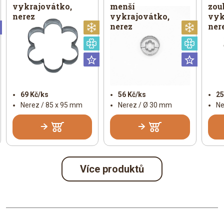
vykrajovátko,
menší
zou
nerez
vykrajovátko,
vyk
nerez
ner
Universální
Vánoční
Vánoč
Speciální
Speciá
Universální
Univer
69 Kč/ks
56 Kč/ks
25
Nerez / 85 x 95 mm
Nerez / Ø 30 mm
Ne
Více produktů