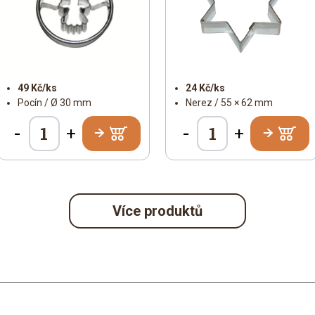
49 Kč/ks
24 Kč/ks
Pocín / Ø 30 mm
Nerez / 55 × 62 mm
-
-
+
+
Více produktů