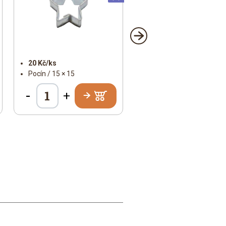
20 Kč/ks
Pocín / 15 × 15
-
+