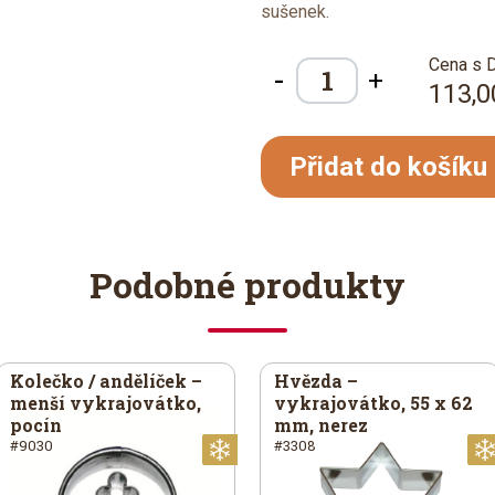
sušenek.
Cena s 
-
+
113,0
Přidat do košíku
Podobné produkty
Kolečko / andělíček –
Hvězda –
menší vykrajovátko,
vykrajovátko, 55 x 62
pocín
mm, nerez
#9030
#3308
noční
Vánoční