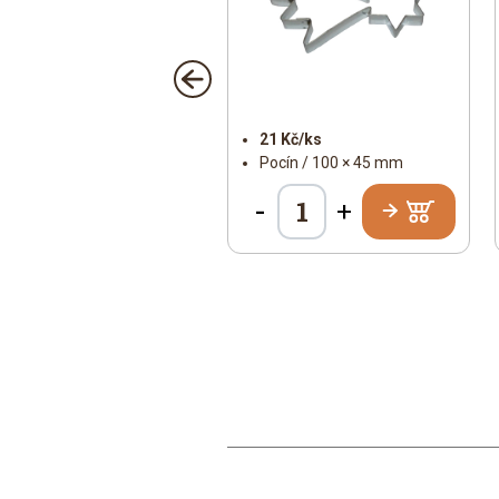
50 Kč/ks
21 Kč/ks
Nerez / 38 × 43 mm
Pocín / 100 × 45 mm
-
+
+