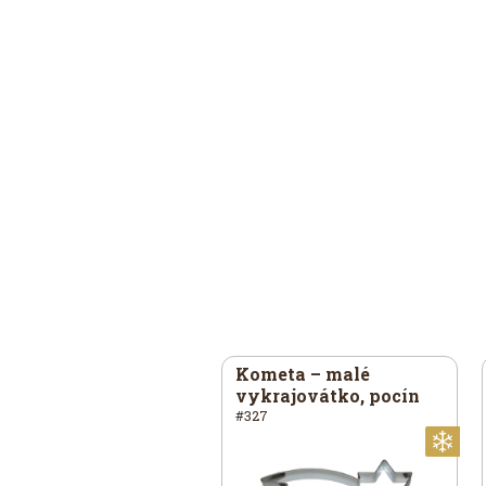
onek / hvězdička –
Kometa – malé
krajovátko, nerez
vykrajovátko, pocín
01
#327
í
Vánoční
Vá