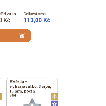
DPH za ks
Celková cena
0 Kč
113,00 Kč
Hvězda –
vykrajovátko, 5 cípů,
15 mm, pocín
#591
Vánoční
Vánoční
Universální