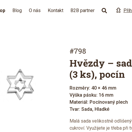
hop
Blog
O nás
Kontakt
B2B partner
Přih
#798
Hvězdy – sad
(3 ks), pocín
Rozměry: 40 × 46 mm
Výška pásku: 16 mm
Materiál: Pocínovaný plech
Tvar: Sada, Hladké
Malá sada velikostně odlišený
cukroví. Využijete je třeba při