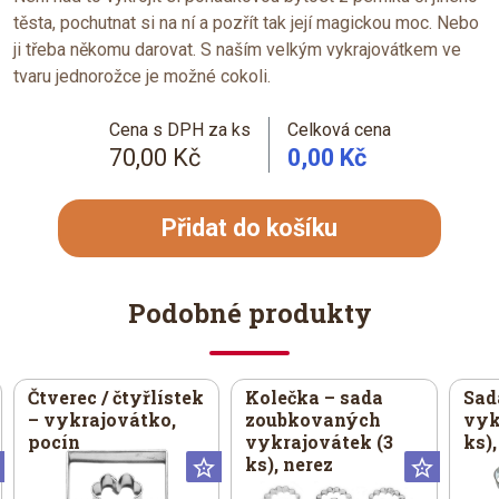
těsta, pochutnat si na ní a pozřít tak její magickou moc. Nebo
ji třeba někomu darovat. S naším velkým vykrajovátkem ve
tvaru jednorožce je možné cokoli.
Cena s DPH za ks
Celková cena
70,00 Kč
0,00 Kč
Přidat do košíku
Podobné produkty
Čtverec / čtyřlístek
Kolečka – sada
Sad
– vykrajovátko,
zoubkovaných
vyk
pocín
vykrajovátek (3
ks),
ks), nerez
Universální
Universální
Univer