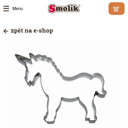
Menu
Min.
Váš
hodnota
košík je
zpět na e-shop
objednáv
prázdný
500
Kč |
Proč?
Přejít
do
košík