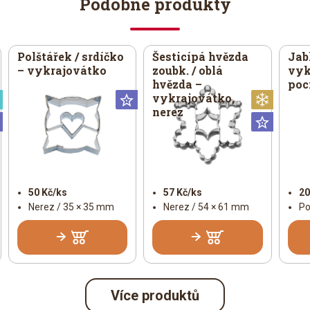
Podobné produkty
Polštářek / srdíčko
Šesticípá hvězda
Jab
– vykrajovátko
zoubk. / oblá
vyk
hvězda –
poc
vykrajovátko,
Speciální
Universální
Vánoč
nerez
Universální
Univer
50 Kč/ks
57 Kč/ks
20
Nerez / 35 × 35 mm
Nerez / 54 × 61 mm
Po
Více produktů