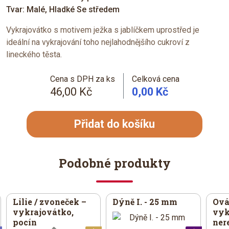
Tvar: Malé, Hladké Se středem
Vykrajovátko s motivem ježka s jablíčkem uprostřed je
ideální na vykrajování toho nejlahodnějšího cukroví z
lineckého těsta.
Cena s DPH za ks
Celková cena
46,00 Kč
0,00 Kč
Přidat do košíku
Podobné produkty
Lilie / zvoneček –
Dýně I. - 25 mm
Ová
vykrajovátko,
vyk
pocín
ner