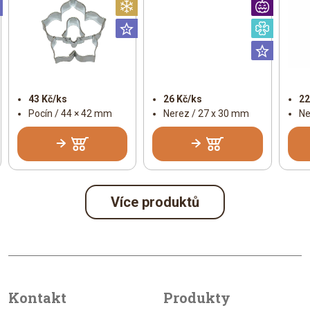
Universální
Vánoční
Hallo
Universální
Speciá
Univer
43 Kč/ks
26 Kč/ks
22
Pocín / 44 × 42 mm
Nerez / 27 x 30 mm
Ne
Více produktů
Kontakt
Produkty