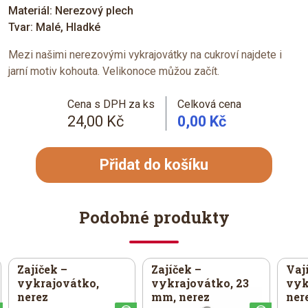
Materiál: Nerezový plech
Tvar: Malé, Hladké
Mezi našimi nerezovými vykrajovátky na cukroví najdete i
jarní motiv kohouta. Velikonoce můžou začít.
Cena s DPH za ks
Celková cena
24,00 Kč
0,00 Kč
Přidat do košíku
Podobné produkty
Zajíček –
Zajíček –
Vaj
vykrajovátko,
vykrajovátko, 23
vyk
nerez
mm, nerez
ner