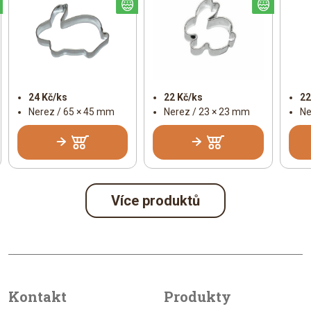
Velikonoční
Velikonoční
Veliko
24 Kč/ks
22 Kč/ks
22
Nerez / 65 × 45 mm
Nerez / 23 × 23 mm
Ne
Více produktů
Kontakt
Produkty