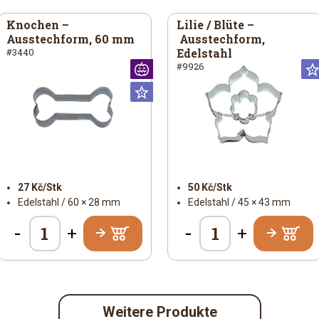
Knochen –
Lilie / Blüte –
Ausstechform, 60 mm
Ausstechform,
Edelstahl
#3440
#9926
iversal
Halloween
Universal
27 Kč/Stk
50 Kč/Stk
Edelstahl / 60 × 28 mm
Edelstahl / 45 × 43 mm
-
-
+
+
Weitere Produkte