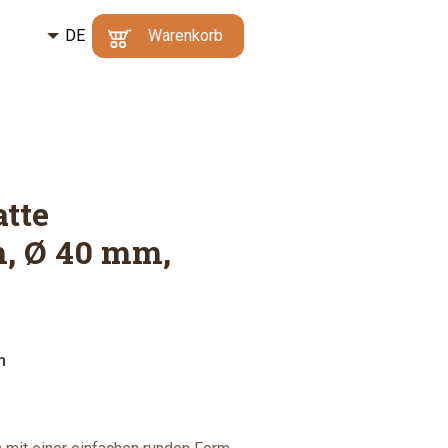
DE
Kč
Warenkorb
CZ
€
Mindestbestellwert:
Ihr Warenkorb enthält
500 Kč
|
Warum?
keine Artikel
EN
Zum
Warenkorb
atte
, Ø 40 mm,
m