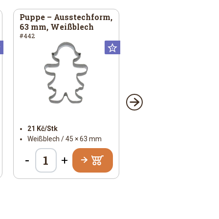
Puppe – Ausstechform,
63 mm, Weißblech
#442
Universal
Universal
21 Kč/Stk
Weißblech / 45 × 63 mm
-
+