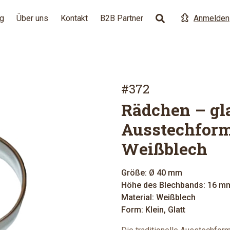
g
Über uns
Kontakt
B2B Partner
Anmelden
#372
Rädchen – gl
Ausstechform
Weißblech
Größe: Ø 40 mm
Höhe des Blechbands: 16 m
Material: Weißblech
Form: Klein, Glatt