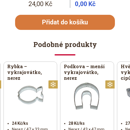
24,00 Kč
0,00 Kč
Přidat do košíku
Podobné produkty
Rybka –
Podkova – menší
Hvě
vykrajovátko,
vykrajovátko,
vyk
nerez
nerez
cíp
Vánoční
Vánoční
Vánoč
24 Kč/ks
28 Kč/ks
27
Nerez / 47 × 33 mm
Nerez / 43 × 47 mm
Ne