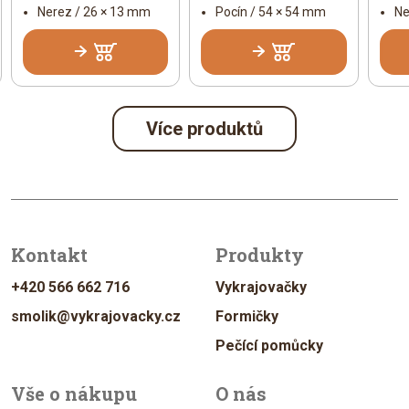
Nerez / 26 × 13 mm
Pocín / 54 × 54 mm
Ne
Více produktů
Kontakt
Produkty
+420 566 662 716
Vykrajovačky
smolik@vykrajovacky.cz
Formičky
Pečící pomůcky
Vše o nákupu
O nás