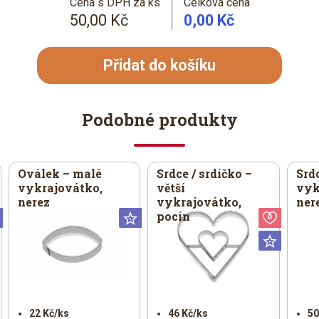
Cena s DPH za ks
Celková cena
50,00 Kč
0,00 Kč
Přidat do košíku
Podobné produkty
Oválek – malé
Srdce / srdíčko –
Srdc
vykrajovátko,
větší
vyk
nerez
vykrajovátko,
ner
pocín
Universální
Universální
Valent
Univer
22 Kč/ks
46 Kč/ks
50