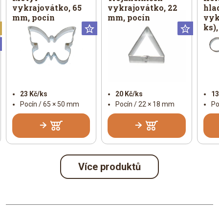
vykrajovátko, 65
vykrajovátko, 22
hla
mm, pocín
mm, pocín
vyk
ks),
Vánoční
Universální
Univer
Universální
23 Kč/ks
20 Kč/ks
13
Pocín / 65 × 50 mm
Pocín / 22 × 18 mm
Po
Více produktů