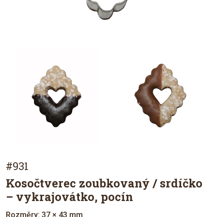
#931
Kosočtverec zoubkovaný / srdíčko
– vykrajovátko, pocín
Rozměry: 37 × 43 mm