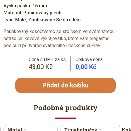
Výška pásku: 16 mm
Materiál: Pocínovaný plech
Tvar: Malé, Zoubkované Se středem
Zoubkovaný kosočtverec se srdíčkem ve svém středu –
netradiční kovové vykrajovátko, které vám elegantně
poslouží při tvorbě svátečního lineckého cukroví.
Cena s DPH za ks
Celková cena
43,00 Kč
0,00 Kč
Přidat do košíku
Podobné produkty
Motýl –
Trojúhelníček –
Kol