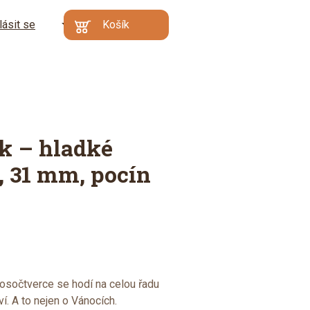
lásit se
CZ
Košík
Kč
EN
€
Min. hodnota
Váš košík je prázdný
objednávky: 500 Kč |
DE
Proč?
Přejít do
košíku
k – hladké
, 31 mm, pocín
kosočtverce se hodí na celou řadu
. A to nejen o Vánocích.