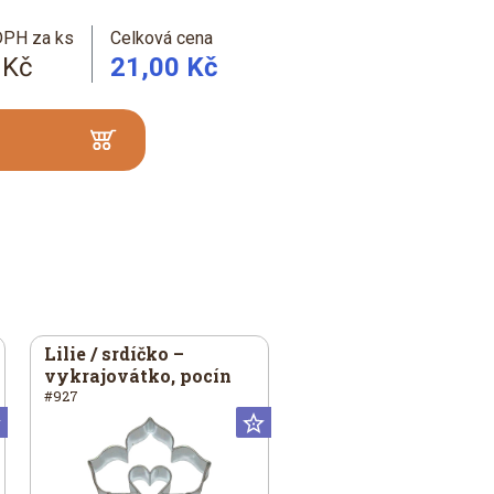
DPH za ks
Celková cena
 Kč
21,00 Kč
Lilie / srdíčko –
vykrajovátko, pocín
#927
Universální
Universální