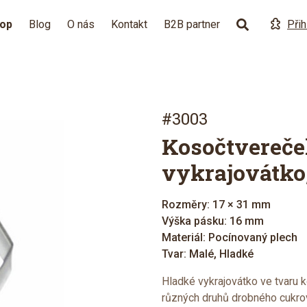
hop
Blog
O nás
Kontakt
B2B partner
Přih
#3003
Kosočtvereče
vykrajovátko
Rozměry: 17 × 31 mm
Výška pásku: 16 mm
Materiál: Pocínovaný plech
Tvar: Malé, Hladké
Hladké vykrajovátko ve tvaru 
různých druhů drobného cukroví