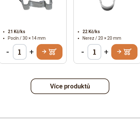
21 Kč/ks
22 Kč/ks
Pocín / 30 × 14 mm
Nerez / 20 × 20 mm
-
-
+
+
Více produktů