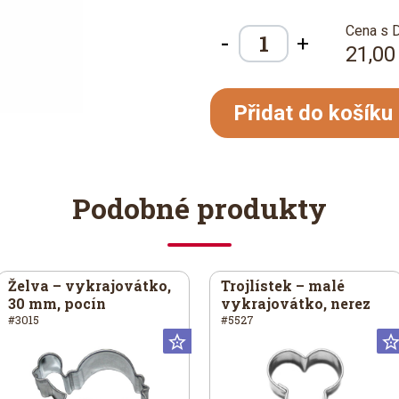
Cena s 
-
+
21,00
Přidat do košíku
Podobné produkty
Želva – vykrajovátko,
Trojlístek – malé
30 mm, pocín
vykrajovátko, nerez
#3015
#5527
iversální
Universální