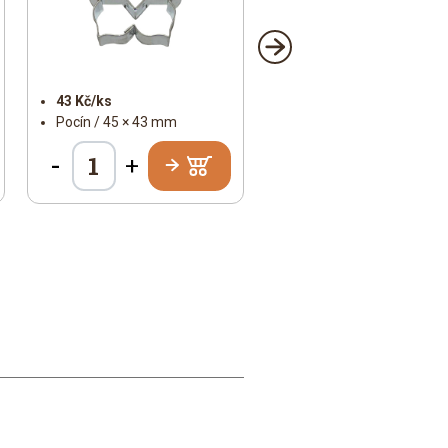
43 Kč/ks
Pocín / 45 × 43 mm
-
+