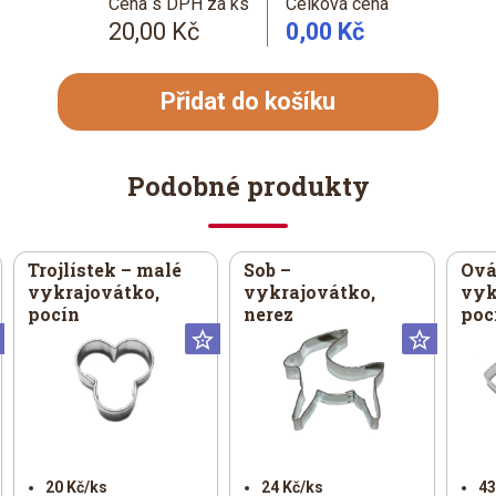
Cena s DPH za ks
Celková cena
20,00 Kč
0,00 Kč
Přidat do košíku
Podobné produkty
Trojlístek – malé
Sob –
Ovál
vykrajovátko,
vykrajovátko,
vyk
pocín
nerez
poc
Universální
Universální
Univer
20 Kč/ks
24 Kč/ks
43