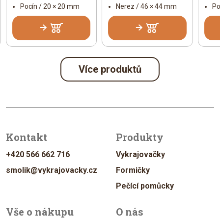
Pocín / 20 × 20 mm
Nerez / 46 × 44 mm
Po
Více produktů
Kontakt
Produkty
+420 566 662 716
Vykrajovačky
smolik@vykrajovacky.cz
Formičky
Pečící pomůcky
Vše o nákupu
O nás