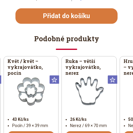
Přidat do košíku
Podobné produkty
Květ / květ –
Ruka – větší
Hru
vykrajovátko,
vykrajovátko,
– v
pocín
nerez
ner
Universální
Universální
Univer
43 Kč/ks
26 Kč/ks
50
Pocín / 39 × 39 mm
Nerez / 69 × 70 mm
Ne