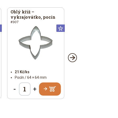
Oblý kříž –
vykrajovátko, pocín
#307
Universální
Universální
21 Kč/ks
Pocín / 64 × 64 mm
-
+