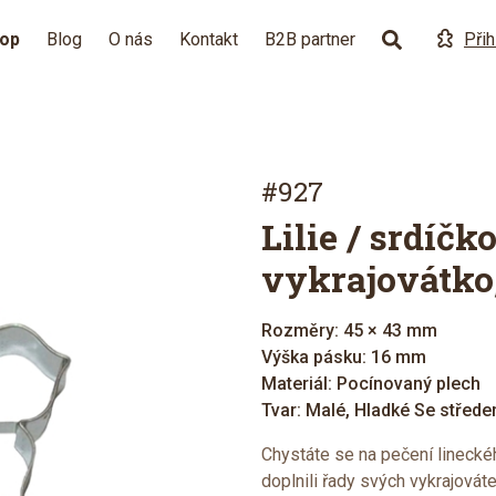
hop
Blog
O nás
Kontakt
B2B partner
Přih
#927
Lilie / srdíčk
vykrajovátko
Rozměry: 45 × 43 mm
Výška pásku: 16 mm
Materiál: Pocínovaný plech
Tvar: Malé, Hladké Se střed
Chystáte se na pečení lineckéh
doplnili řady svých vykrajovát