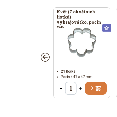
lečko / puzzle –
Květ (7 okvětních
krajovátko, pocín
lístků) –
vykrajovátko, pocín
029
#415
sální
Universální
Un
56 Kč/ks
21 Kč/ks
Pocín / Ø 40 mm
Pocín / 47 × 47 mm
-
+
+