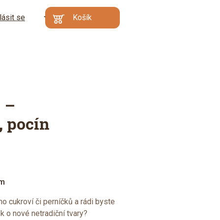
lásit se
CZ
Košík
Kč
EN
€
Min. hodnota
Váš košík je prázdný
objednávky: 500 Kč |
DE
Proč?
Přejít do
košíku
o –
, pocín
em
o cukroví či perníčků a rádi byste
ek o nové netradiční tvary?