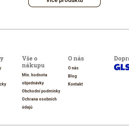
Více produktů
ty
Vše o
O nás
Dopr
nákupu
y
O nás
Min. hodnota
Blog
objednávky
cky
Kontakt
Obchodní podmínky
Ochrana osobních
údajů