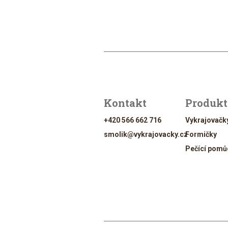
Kontakt
Produk
+420 566 662 716
Vykrajovačk
smolik@vykrajovacky.cz
Formičky
Pečící pomů