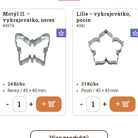
Motýl II. –
Lilie – vykrajovátko,
vykrajovátko, nerez
pocín
#3376
#381
iversální
Universální
24 Kč/ks
21 Kč/ks
Nerez / 45 × 40 mm
Pocín / 45 × 43 mm
-
-
+
+