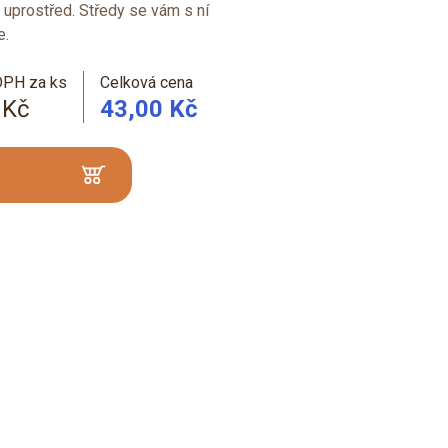
m uprostřed. Středy se vám s ní
e.
DPH za ks
Celková cena
 Kč
43,00 Kč