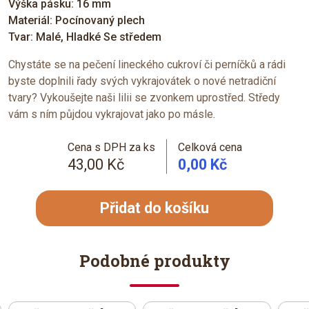
Výška pásku: 16 mm
Materiál: Pocínovaný plech
Tvar: Malé, Hladké Se středem
Chystáte se na pečení lineckého cukroví či perníčků a rádi
byste doplnili řady svých vykrajovátek o nové netradiční
tvary? Vykoušejte naši lilii se zvonkem uprostřed. Středy
vám s ním půjdou vykrajovat jako po másle.
Cena s DPH za ks
Celková cena
43,00 Kč
0,00 Kč
Přidat do košíku
Podobné produkty