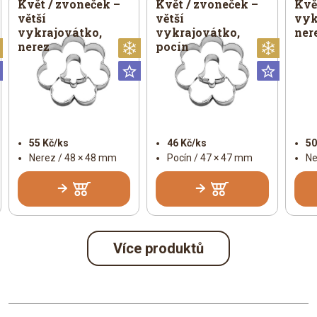
Květ / zvoneček –
Květ / zvoneček –
Kvě
větší
větší
vyk
vykrajovátko,
vykrajovátko,
ner
nerez
pocín
Vánoční
Vánoční
Vánoč
Universální
Universální
Univer
55 Kč/ks
46 Kč/ks
50
Nerez / 48 × 48 mm
Pocín / 47 × 47 mm
Ne
Více produktů