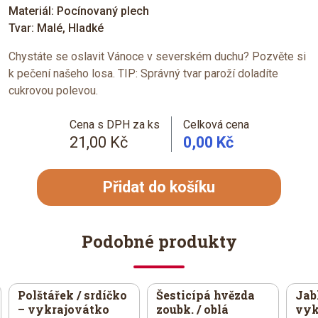
Materiál: Pocínovaný plech
Tvar: Malé, Hladké
Chystáte se oslavit Vánoce v severském duchu? Pozvěte si
k pečení našeho losa. TIP: Správný tvar paroží doladíte
cukrovou polevou.
Cena s DPH za ks
Celková cena
21,00 Kč
0,00 Kč
Přidat do košíku
Podobné produkty
Polštářek / srdíčko
Šesticípá hvězda
Jab
– vykrajovátko
zoubk. / oblá
vyk