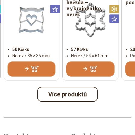
hvězda –
poc
vykrajovátko,
Speciální
Universální
Vánoč
nerez
Universální
Univer
50 Kč/ks
57 Kč/ks
20
Nerez / 35 × 35 mm
Nerez / 54 × 61 mm
Po
Více produktů