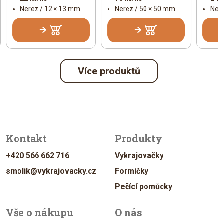
Nerez / 12 × 13 mm
Nerez / 50 × 50 mm
Ne
Více produktů
Kontakt
Produkty
+420 566 662 716
Vykrajovačky
smolik@vykrajovacky.cz
Formičky
Pečící pomůcky
Vše o nákupu
O nás