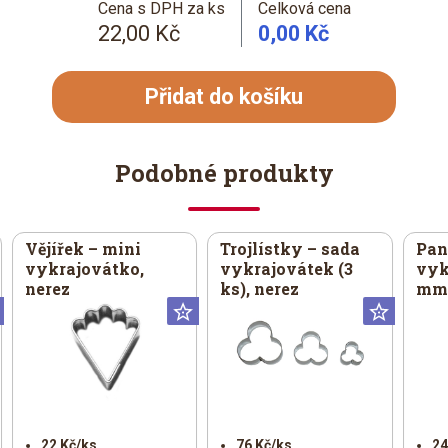
Cena s DPH za ks
Celková cena
22,00 Kč
0,00 Kč
Přidat do košíku
Podobné produkty
Vějířek – mini
Trojlístky – sada
Pan
vykrajovátko,
vykrajovátek (3
vyk
nerez
ks), nerez
mm
Universální
Universální
Univer
22 Kč/ks
76 Kč/ks
24