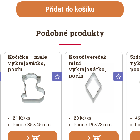
Přidat do košíku
Podobné produkty
Kočička – malé
Kosočtvereček –
Srd
vykrajovátko,
mini
vyk
pocín
vykrajovátko,
poc
pocín
Universální
Universální
Univer
21 Kč/ks
20 Kč/ks
46
Pocín / 35 × 45 mm
Pocín / 19 × 23 mm
Po