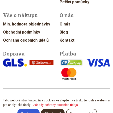
Pečící pomůcky
Vše o nákupu
O nás
Min. hodnota objednávky
O nás
Obchodní podmínky
Blog
Ochrana osobních údajů
Kontakt
Doprava
Platba
© 2026 vykrajovacky.cz
Tato webová stránka používá cookies ke zlepšení vaší zkušenosti s webem a
pro analytické účely.
Zásady ochrany osobních údajů
Design & Management Jan Vítek
; developed by
David Maixner
; content by
Štěpánka Ištvánková; photo by
Filip Zvěřina