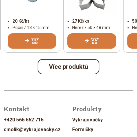
20 Kč/ks
27 Kč/ks
50
Pocín / 13 × 15 mm
Nerez / 50 × 48 mm
Ne
Více produktů
Kontakt
Produkty
+420 566 662 716
Vykrajovačky
smolik@vykrajovacky.cz
Formičky