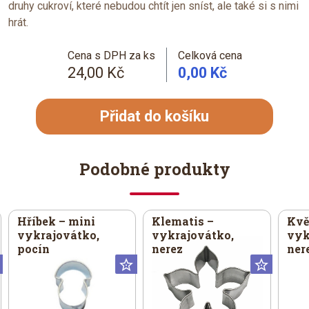
druhy cukroví, které nebudou chtít jen sníst, ale také si s nimi
hrát.
Cena s DPH za ks
Celková cena
24,00 Kč
0,00 Kč
Přidat do košíku
Podobné produkty
Hříbek – mini
Klematis –
Květ
vykrajovátko,
vykrajovátko,
vyk
pocín
nerez
ner
Universální
Universální
Univer