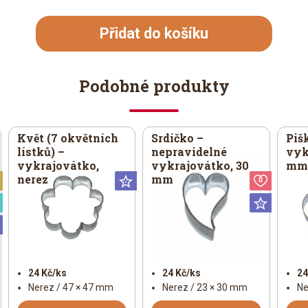
Přidat do košíku
Podobné produkty
Květ (7 okvětních
Srdíčko –
Piš
lístků) –
nepravidelné
vyk
vykrajovátko,
vykrajovátko, 30
mm,
nerez
mm
Vánoční
Universální
Valent
Speciální
Univer
Universální
24 Kč/ks
24 Kč/ks
24
Nerez / 47 × 47 mm
Nerez / 23 × 30 mm
Ne