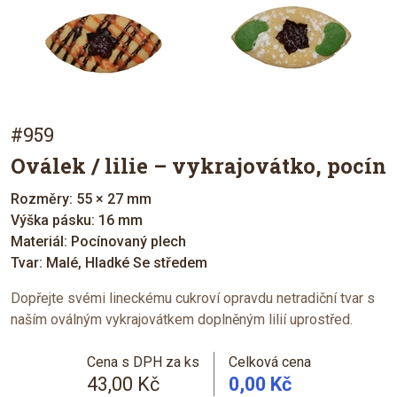
#959
Oválek / lilie – vykrajovátko, pocín
Rozměry: 55 × 27 mm
Výška pásku: 16 mm
Materiál: Pocínovaný plech
Tvar: Malé, Hladké Se středem
Dopřejte svémi lineckému cukroví opravdu netradiční tvar s
naším oválným vykrajovátkem doplněným lilií uprostřed.
Cena s DPH za ks
Celková cena
43,00 Kč
0,00 Kč