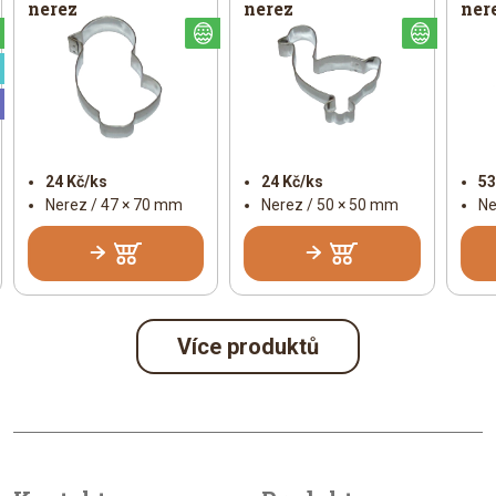
nerez
nerez
ner
Velikonoční
Velikonoční
Veliko
Speciální
Universální
24 Kč/ks
24 Kč/ks
53
Nerez / 47 × 70 mm
Nerez / 50 × 50 mm
Ne
Více produktů