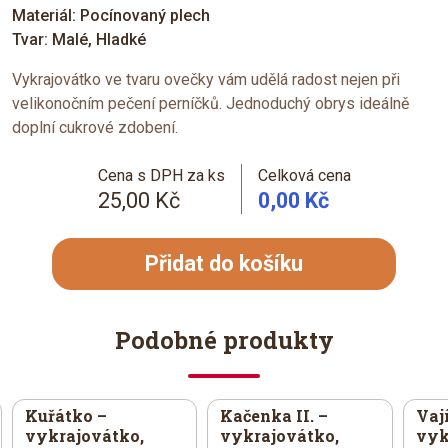
Materiál: Pocínovaný plech
Tvar: Malé, Hladké
Vykrajovátko ve tvaru ovečky vám udělá radost nejen při
velikonočním pečení perníčků. Jednoduchý obrys ideálně
doplní cukrové zdobení.
Cena s DPH za ks
Celková cena
25,00 Kč
0,00 Kč
Přidat do košíku
Podobné produkty
Kuřátko –
Kačenka II. –
Vají
vykrajovátko,
vykrajovátko,
vyk