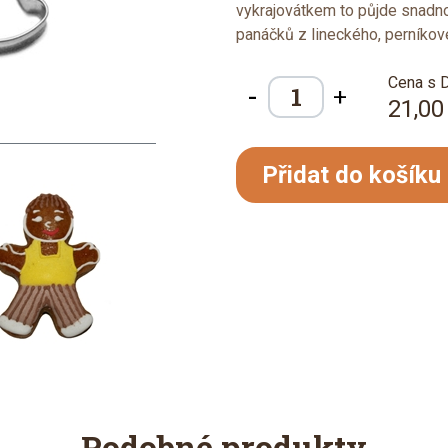
vykrajovátkem to půjde snadno
panáčků z lineckého, perníkové
Cena s 
-
+
21,00
Přidat do košíku
Podobné produkty