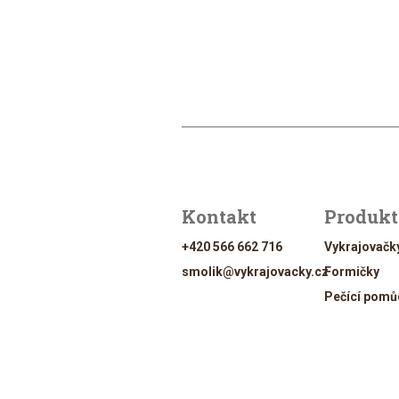
Kontakt
Produk
+420 566 662 716
Vykrajovačk
smolik@vykrajovacky.cz
Formičky
Pečící pomů