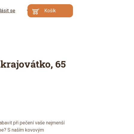
lásit se
CZ
Košík
Kč
EN
€
Min. hodnota
Váš košík je prázdný
objednávky: 500 Kč |
DE
Proč?
Přejít do
košíku
krajovátko, 65
abavit při pečení vaše nejmenší
ebe? S naším kovovým