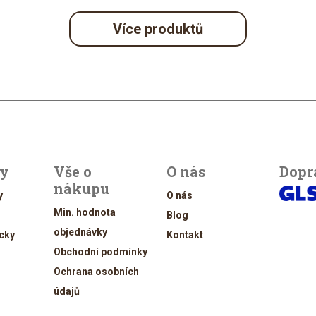
Více produktů
ty
Vše o
O nás
Dopr
nákupu
y
O nás
Min. hodnota
Blog
objednávky
cky
Kontakt
Obchodní podmínky
Ochrana osobních
údajů