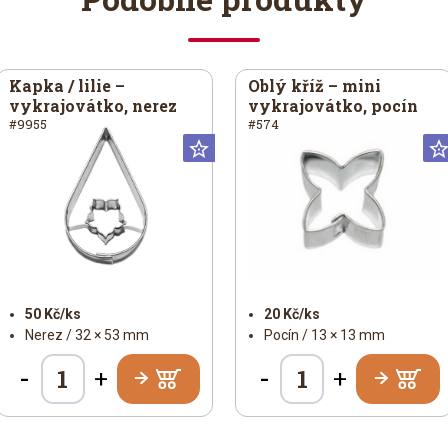
Kapka / lilie –
Oblý kříž – mini
vykrajovátko, nerez
vykrajovátko, pocín
#9955
#574
eciální
Universální
iversální
50 Kč/ks
20 Kč/ks
Nerez / 32 × 53 mm
Pocín / 13 × 13 mm
-
-
+
+