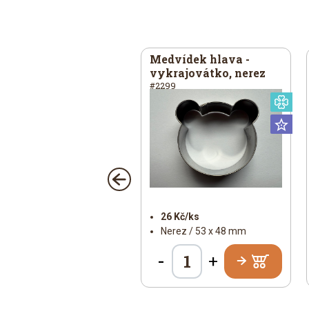
íbek –
Medvídek hlava -
krajovátko, pocín
vykrajovátko, nerez
1
#2299
ýn
Universální
Sp
sální
Un
25 Kč/ks
26 Kč/ks
Pocín / 39 × 50 mm
Nerez / 53 x 48 mm
-
+
+