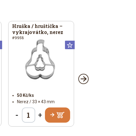
Hruška / hruštička –
vykrajovátko, nerez
#9958
Universální
Universální
50 Kč/ks
Nerez / 33 × 43 mm
-
+