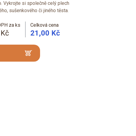
. Vykrojte si společně celý plech
ho, sušenkového či jiného těsta.
DPH za ks
Celková cena
 Kč
21,00 Kč