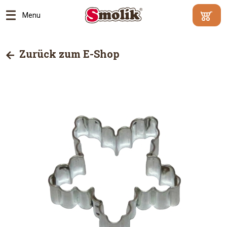
Menu
Mindestbe
Ihr
500
Warenko
Zurück zum E-Shop
Kč
|
enthält
Warum?
keine
Artikel
Zum
Ware