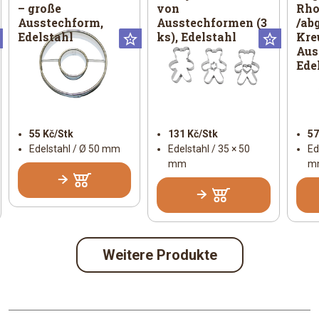
– große
von
Rh
Ausstechform,
Ausstechformen (3
/ab
Edelstahl
ks), Edelstahl
Kre
Universal
Universal
Univer
Aus
Ede
55 Kč/Stk
131 Kč/Stk
57
Edelstahl / Ø 50 mm
Edelstahl / 35 × 50
Ed
mm
m
Weitere Produkte