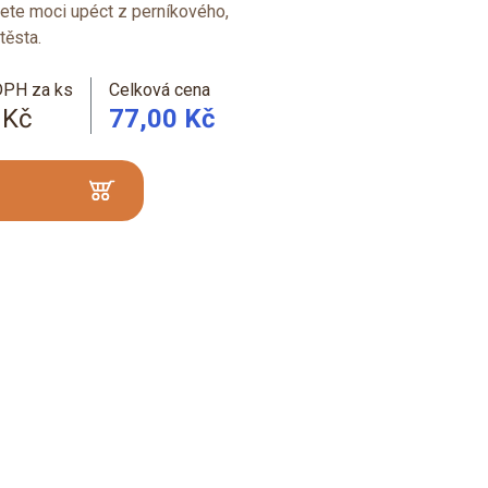
te moci upéct z perníkového,
těsta.
DPH za ks
Celková cena
 Kč
77,00 Kč