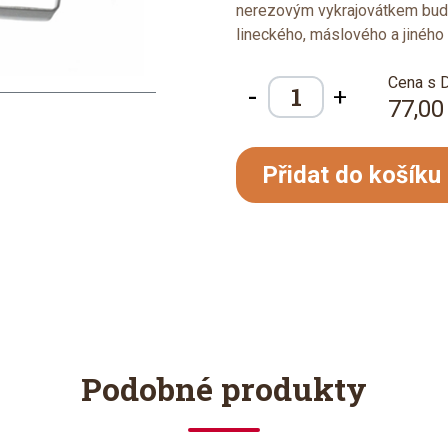
nerezovým vykrajovátkem bude
lineckého, máslového a jiného 
Cena s 
-
+
77,00
Přidat do košíku
Podobné produkty