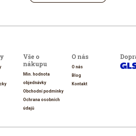
ty
Vše o
O nás
Dopr
nákupu
y
O nás
Min. hodnota
Blog
objednávky
cky
Kontakt
Obchodní podmínky
Ochrana osobních
údajů