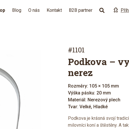
hop
Blog
O nás
Kontakt
B2B partner
Přih
#1101
Podkova – vy
nerez
Rozměry: 105 × 105 mm
Výška pásku: 20 mm
Materiál: Nerezový plech
Tvar: Velké, Hladké
Podkova je krásná svojí tradic
milovníci koní a štěstěny. A ta