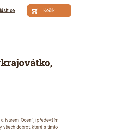
lásit se
CZ
Košík
Kč
EN
€
Min. hodnota
Váš košík je prázdný
objednávky: 500 Kč |
DE
Proč?
Přejít do
košíku
krajovátko,
í a tvarem. Ocení ji především
ky všech dobrot, které s tímto