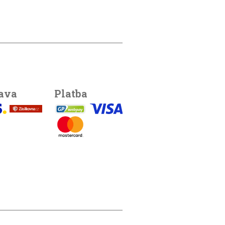
ava
Platba