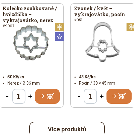
Kolečko zoubkované /
Zvonek / květ –
hvězdička –
vykrajovátko, pocín
vykrajovátko, nerez
#951
#9907
noční
Vánoční
Universální
50 Kč/ks
43 Kč/ks
Nerez / Ø 36 mm
Pocín / 38 × 45 mm
-
-
+
+
Více produktů