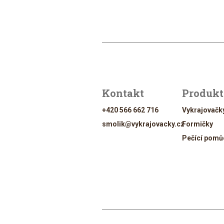
Kontakt
Produk
+420 566 662 716
Vykrajovačk
smolik@vykrajovacky.cz
Formičky
Pečící pomů