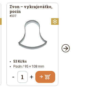
Zvon – vykrajovátko,
pocín
#107
Vánoční
Vánoční
53 Kč/ks
Pocín / 95 × 108 mm
-
+