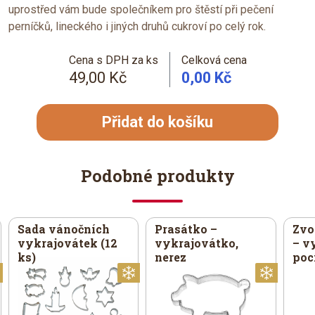
uprostřed vám bude společníkem pro štěstí při pečení
perníčků, lineckého i jiných druhů cukroví po celý rok.
Cena s DPH za ks
Celková cena
49,00 Kč
0,00 Kč
Přidat do košíku
Podobné produkty
Sada vánočních
Prasátko –
Zvo
vykrajovátek (12
vykrajovátko,
– v
ks)
nerez
poc
Vánoční
Vánoční
Vánoč