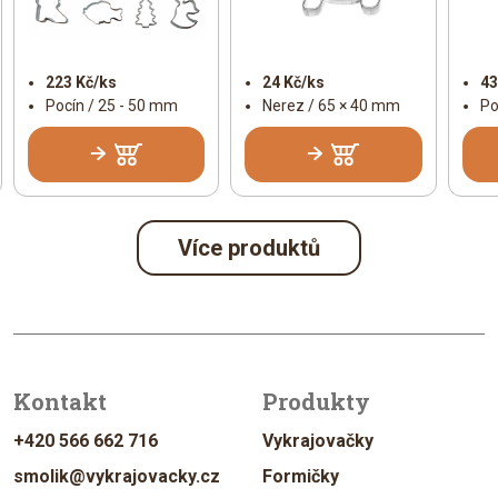
223 Kč/ks
24 Kč/ks
43
Pocín / 25 - 50 mm
Nerez / 65 × 40 mm
Po
Více produktů
Kontakt
Produkty
+420 566 662 716
Vykrajovačky
smolik@vykrajovacky.cz
Formičky