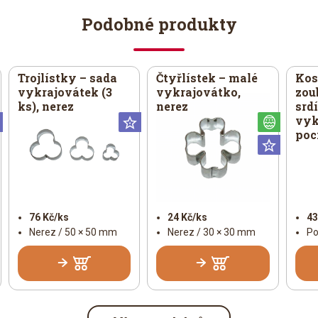
Podobné produkty
Trojlístky – sada
Čtyřlístek – malé
Kos
vykrajovátek (3
vykrajovátko,
zou
ks), nerez
nerez
srd
vyk
Universální
Universální
Veliko
poc
Univer
76 Kč/ks
24 Kč/ks
43
Nerez / 50 × 50 mm
Nerez / 30 × 30 mm
Po