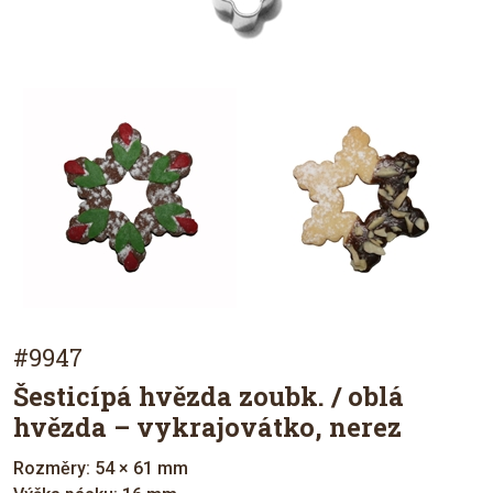
#9947
Šesticípá hvězda zoubk. / oblá
hvězda – vykrajovátko, nerez
Rozměry: 54 × 61 mm