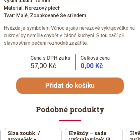
Výška pásku: 16 mm
Materiál: Nerezový plech
Tvar: Malé, Zoubkované Se středem
Hvězda je symbolem Vánoc a jako nerezové vykrajovátko na
cukroví by neměla chybět v žádné kuchyni. S tou naší při
slavnostním pečení rozhodně zazáříte.
Cena s DPH za ks
Celková cena
57,00 Kč
0,00 Kč
Přidat do košíku
Podobné produkty
Slza zoubk. /
Hvězdy – sada
Hvě
zvoneček –
vykrajovátek (3
vyk