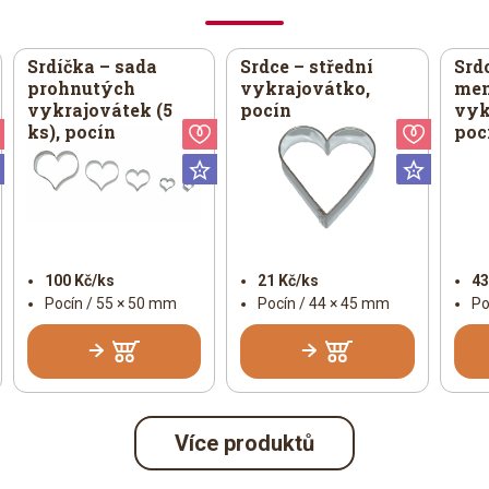
Srdíčka – sada
Srdce – střední
Srdc
prohnutých
vykrajovátko,
men
vykrajovátek (5
pocín
vyk
ks), pocín
poc
Valentýn
Valentýn
Valent
Universální
Universální
Univer
100 Kč/ks
21 Kč/ks
43
Pocín / 55 × 50 mm
Pocín / 44 × 45 mm
Po
Více produktů