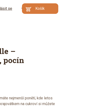
lásit se
CZ
Košík
Kč
EN
€
Min. hodnota
Váš košík je prázdný
objednávky: 500 Kč |
DE
Proč?
Přejít do
košíku
le –
, pocín
máte nejmenší ponětí, kde letos
krajovátkem na cukroví si můžete