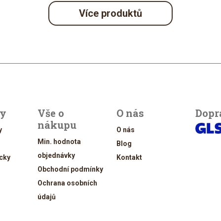
Více produktů
ty
Vše o
O nás
Dopr
nákupu
y
O nás
Min. hodnota
Blog
objednávky
cky
Kontakt
Obchodní podmínky
Ochrana osobních
údajů