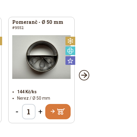
Pomeranč - Ø 50 mm
#9552
Vánoční
Vánoční
Speciální
Universální
144 Kč/ks
Nerez / Ø 50 mm
-
+