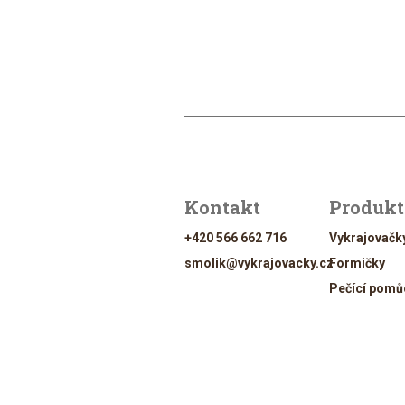
Kontakt
Produk
+420 566 662 716
Vykrajovačk
smolik@vykrajovacky.cz
Formičky
Pečící pomů