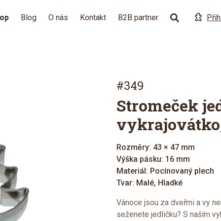
hop
Blog
O nás
Kontakt
B2B partner
Přih
#349
Stromeček jed
vykrajovátko
Rozměry: 43 × 47 mm
Výška pásku: 16 mm
Materiál: Pocínovaný plech
Tvar: Malé, Hladké
Vánoce jsou za dveřmi a vy ne
seženete jedličku? S naším vy