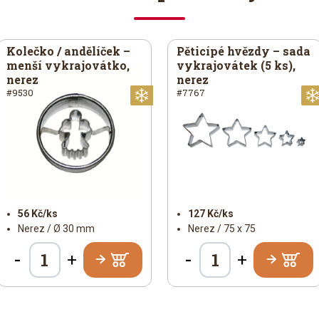
Kolečko / andělíček –
Pěticípé hvězdy – sada
menší vykrajovátko,
vykrajovátek (5 ks),
nerez
nerez
#9530
#7767
noční
Vánoční
56 Kč/ks
127 Kč/ks
Nerez / Ø 30 mm
Nerez / 75 x 75
-
-
+
+