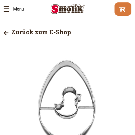
Menu
Mindestbe
Ihr
500
Warenko
Zurück zum E-Shop
Kč
|
enthält
Warum?
keine
Artikel
Zum
Ware