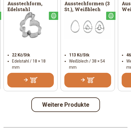
Ausstechform,
Ausstechformen (3
Aus
Edelstahl
St.), Weißblech
Wei
Österlich
Österlich
Österl
22 Kč/Stk
113 Kč/Stk
46
Edelstahl / 18 × 18
Weißblech / 38 × 54
We
mm
mm
m
Weitere Produkte