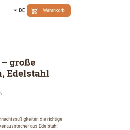
DE
Kč
Warenkorb
CZ
€
Mindestbestellwert:
Ihr Warenkorb enthält
500 Kč
|
Warum?
keine Artikel
EN
Zum
Warenkorb
 – große
, Edelstahl
m
nachtssüßigkeiten die richtige
enausstecher aus Edelstahl.