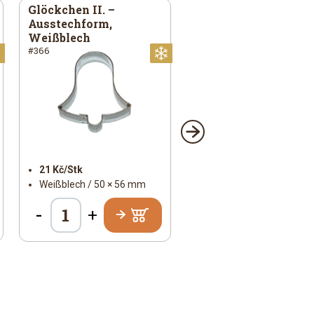
Glöckchen II. –
Ausstechform,
Weißblech
#366
Weihnachtlich
Weihnachtlich
21 Kč/Stk
Weißblech / 50 × 56 mm
-
+