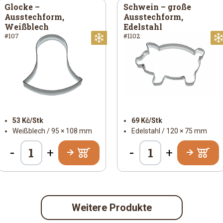
Glocke –
Schwein – große
Ausstechform,
Ausstechform,
Weißblech
Edelstahl
#107
#1102
ihnachtlich
Weihnachtlich
53 Kč/Stk
69 Kč/Stk
Weißblech / 95 × 108 mm
Edelstahl / 120 × 75 mm
-
-
+
+
Weitere Produkte