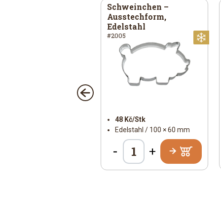
ern / Kreis – große
Schweinchen –
sstechform,
Ausstechform,
elstahl
Edelstahl
11
#2005
chtlich
Weihnachtlich
We
ll
sal
55 Kč/Stk
48 Kč/Stk
Edelstahl / 47 × 54 mm
Edelstahl / 100 × 60 mm
-
+
+