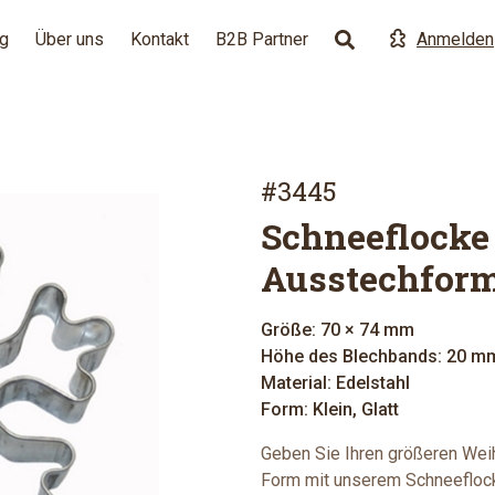
g
Über uns
Kontakt
B2B Partner
Anmelden
#3445
Schneeflocke
Ausstechform
Größe: 70 × 74 mm
Höhe des Blechbands: 20 m
Material: Edelstahl
Form: Klein, Glatt
Geben Sie Ihren größeren Weih
Form mit unserem Schneeflock