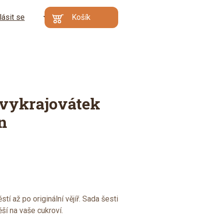
lásit se
CZ
Košík
Kč
EN
€
Min. hodnota
Váš košík je prázdný
objednávky: 500 Kč |
DE
Proč?
Přejít do
košíku
vykrajovátek
ín
tí až po originální vějíř. Sada šesti
ší na vaše cukroví.