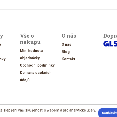
ty
Vše o
O nás
Dopr
nákupu
y
O nás
Min. hodnota
Blog
objednávky
cky
Kontakt
Obchodní podmínky
Ochrana osobních
údajů
© 2026 vykrajovacky.cz
e zlepšení vaší zkušenosti s webem a pro analytické účely.
Souhlasí
nt Jan Vítek
; developed by
David Maixner
; content by Štěpánka Ištvánková; 