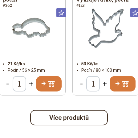
#362
#123
iversální
Universální
21 Kč/ks
53 Kč/ks
Pocín / 56 × 25 mm
Pocín / 80 × 100 mm
-
-
+
+
Více produktů