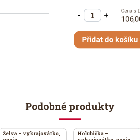
Cena s 
-
+
106,0
Přidat do košíku
Podobné produkty
Želva – vykrajovátko,
Holubička –
pocín
vykrajovátko, pocín