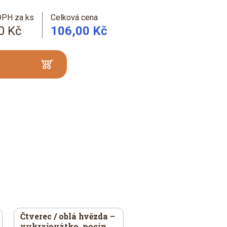
DPH za ks
Celková cena
0 Kč
106,00 Kč
Čtverec / oblá hvězda –
vykrajovátko, pocín