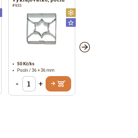
#933
Universální
Vánoční
Universální
50 Kč/ks
Pocín / 36 × 36 mm
-
+