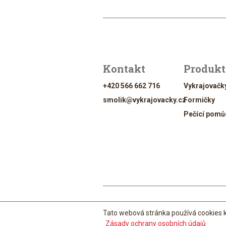
Kontakt
Produk
+420 566 662 716
Vykrajovačk
smolik@vykrajovacky.cz
Formičky
Pečící pomů
Tato webová stránka používá cookies k
Design & Manageme
Zásady ochrany osobních údajů