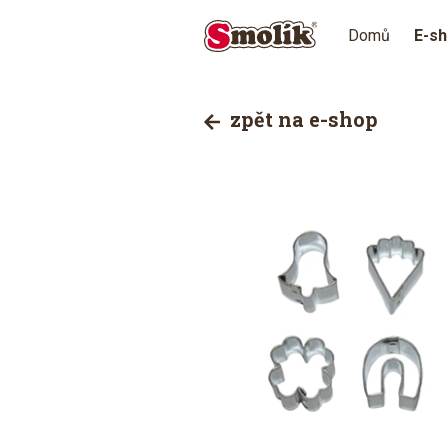
Domů
E-s
zpět na e-shop