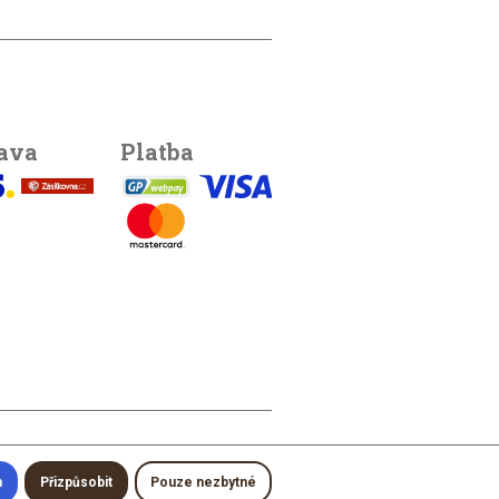
ava
Platba
m
Přizpůsobit
Pouze nezbytné
photo by
Filip Zvěřina