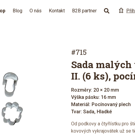
hop
Blog
O nás
Kontakt
B2B partner
Přih
#715
Sada malých 
II. (6 ks), poc
Rozměry: 20 × 20 mm
Výška pásku: 16 mm
Materiál: Pocínovaný plech
Tvar: Sada, Hladké
Od podkovy a čtyřlístku pro štěs
kovových vykrajovátek už se tě