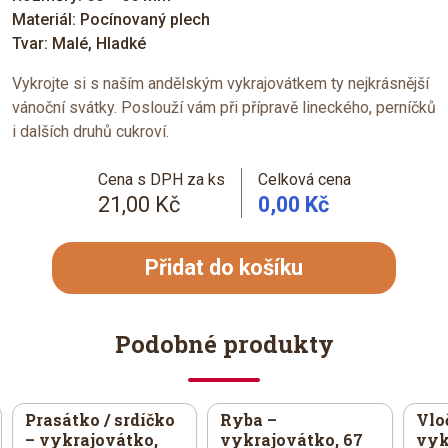
Materiál: Pocínovaný plech
Tvar: Malé, Hladké
Vykrojte si s naším andělským vykrajovátkem ty nejkrásnější
vánoční svátky. Poslouží vám při přípravě lineckého, perníčků
i dalších druhů cukroví.
Cena s DPH za ks
Celková cena
21,00 Kč
0,00 Kč
Přidat do košíku
Podobné produkty
Prasátko / srdíčko
Ryba –
Vlo
– vykrajovátko,
vykrajovátko, 67
vyk