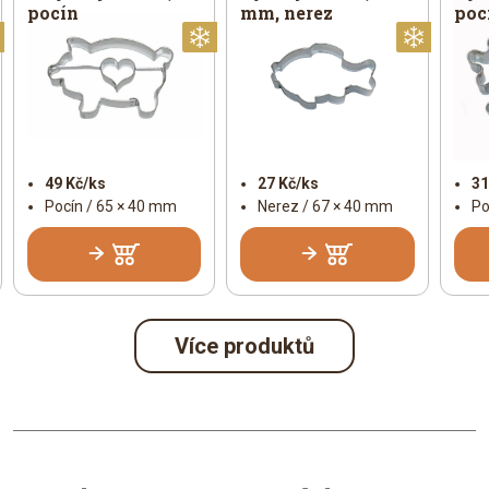
pocín
mm, nerez
poc
Vánoční
Vánoční
Vánoč
49 Kč/ks
27 Kč/ks
31
Pocín / 65 × 40 mm
Nerez / 67 × 40 mm
Po
Více produktů