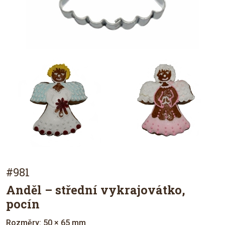
#981
Anděl – střední vykrajovátko,
pocín
Rozměry: 50 × 65 mm