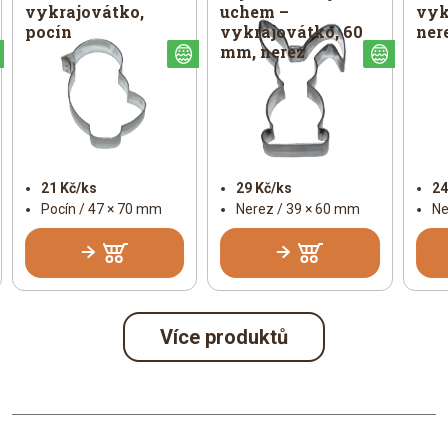
vykrajovátko,
uchem –
vyk
pocín
vykrajovátko, 60
ner
mm, nerez
Velikonoční
Velikonoční
Veliko
21 Kč/ks
29 Kč/ks
24
Pocín / 47 × 70 mm
Nerez / 39 × 60 mm
Ne
Více produktů