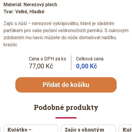
Materiál: Nerezový plech
Tvar: Velké, Hladké
Zajíc s nůší – nerezové vykrajovátko, které je ideálním
parťákem pro vaše pečení velikonočních perníků. S cukrovým
zdobením mu navíc můžete do nůše domalovat nadílku
kraslic.
Cena s DPH za ks
Celková cena
77,00 Kč
0,00 Kč
Přidat do košíku
Podobné produkty
Kuřátko –
Zajíc s ohnutým
Kuř