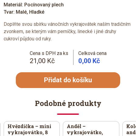
Materiál: Pocínovaný plech
Tvar: Malé, Hladké
Doplňte svou sbírku vánočních vykrajovátek naším tradičním
zvonkem, se kterým vám perníčky, linecké i jiné druhy
cukroví půjdou od ruky.
Cena s DPH za ks
Celková cena
21,00 Kč
0,00 Kč
Přidat do košíku
Podobné produkty
Hvězdička – mini
Anděl –
Kol
vykrajovátko, 8
vykrajovátko,
andě