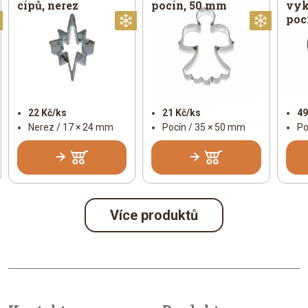
cípů, nerez
pocín, 50 mm
vyk
poc
Vánoční
Vánoční
Vánoč
22 Kč/ks
21 Kč/ks
49
Nerez / 17 × 24 mm
Pocín / 35 × 50 mm
Po
Více produktů