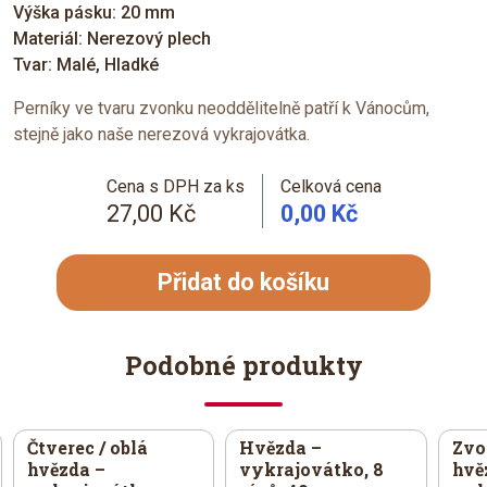
Výška pásku: 20 mm
Materiál: Nerezový plech
Tvar: Malé, Hladké
Perníky ve tvaru zvonku neoddělitelně patří k Vánocům,
stejně jako naše nerezová vykrajovátka.
Cena s DPH za ks
Celková cena
27,00 Kč
0,00 Kč
Přidat do košíku
Podobné produkty
Čtverec / oblá
Hvězda –
Zvon
hvězda –
vykrajovátko, 8
hvě