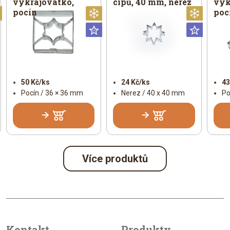
vykrajovátko,
cípů, 40 mm, nerez
vyk
pocín
poc
Vánoční
Vánoční
Vánoč
Universální
Univer
50 Kč/ks
24 Kč/ks
43
Pocín / 36 × 36 mm
Nerez / 40 x 40 mm
Po
Více produktů
Kontakt
Produkty