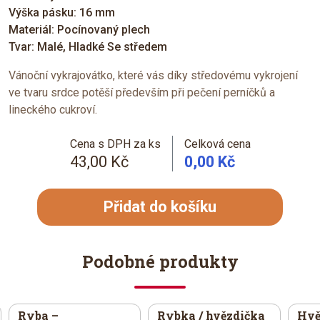
Výška pásku: 16 mm
Materiál: Pocínovaný plech
Tvar: Malé, Hladké Se středem
Vánoční vykrajovátko, které vás díky středovému vykrojení
ve tvaru srdce potěší především při pečení perníčků a
lineckého cukroví.
Cena s DPH za ks
Celková cena
43,00 Kč
0,00 Kč
Přidat do košíku
Podobné produkty
Ryba –
Rybka / hvězdička
Hvě