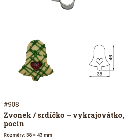
#908
Zvonek / srdíčko – vykrajovátko,
pocín
Rozměry: 38 × 43 mm