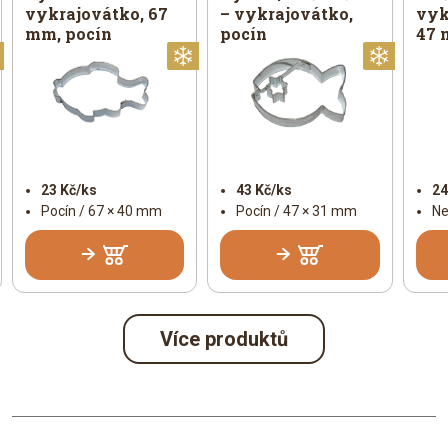
vykrajovátko, 67
– vykrajovátko,
vyk
mm, pocín
pocín
47 
Vánoční
Vánoční
Vánoč
23 Kč/ks
43 Kč/ks
24
Pocín / 67 × 40 mm
Pocín / 47 × 31 mm
Ne
Více produktů