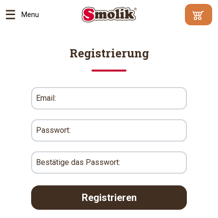
Menu
Mindestbe
Ihr
500
Warenko
Registrierung
Kč
|
enthält
Warum?
keine
Artikel
Zum
Ware
Email:
Passwort:
Bestätige das Passwort: